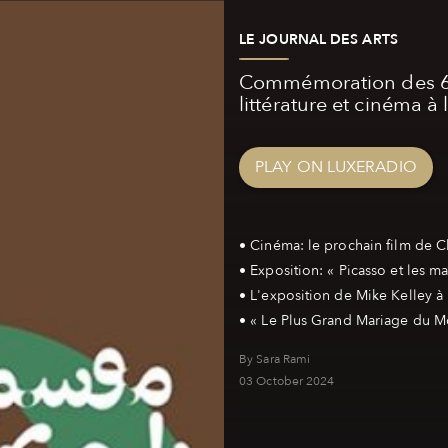
LE JOURNAL DES ARTS
Commémoration des 60 
littérature et cinéma à
PLAY ON LUXERADIO
• Cinéma: le prochain film de C
• Exposition: « Picasso et les m
• L'exposition de Mike Kelley à
By Sara Rami
03 October 2024