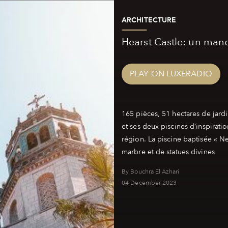
ARCHITECTURE
Hearst Castle: un mano
PLAY ON LUXERADIO
165 pièces, 51 hectares de jardi
et ses deux piscines d’inspirat
région. La piscine baptisée « N
By Bouchra El Azhari
04 December 2023